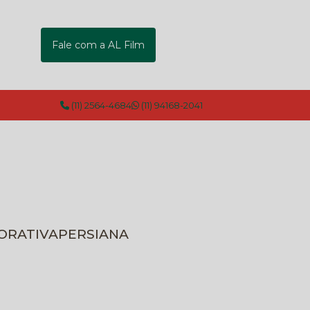
Fale com a AL Film
(11) 2564-4684
(11) 94168-2041
CORATIVA
PERSIANA