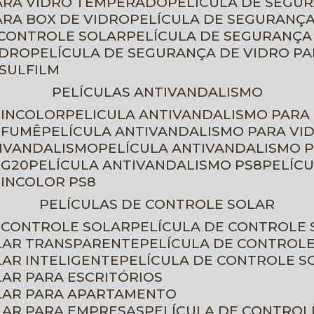
PARA VIDRO TEMPERADO
PELÍCULA DE SEGU
ARA BOX DE VIDRO
PELÍCULA DE SEGURANÇA
 CONTROLE SOLAR
PELÍCULA DE SEGURANÇA
IDRO
PELÍCULA DE SEGURANÇA DE VIDRO P
NSULFILM
PELÍCULAS ANTIVANDALISMO
 INCOLOR
PELICULA ANTIVANDALISMO PARA
 FUMÊ
PELÍCULA ANTIVANDALISMO PARA VI
TIVANDALISMO
PELÍCULA ANTIVANDALISMO P
 G20
PELÍCULA ANTIVANDALISMO PS8
PELÍC
 INCOLOR PS8
PELÍCULAS DE CONTROLE SOLAR
E CONTROLE SOLAR
PELÍCULA DE CONTROLE
OLAR TRANSPARENTE
PELÍCULA DE CONTROL
LAR INTELIGENTE
PELÍCULA DE CONTROLE S
LAR PARA ESCRITÓRIOS
OLAR PARA APARTAMENTO
LAR PARA EMPRESAS
PELÍCULA DE CONTROL