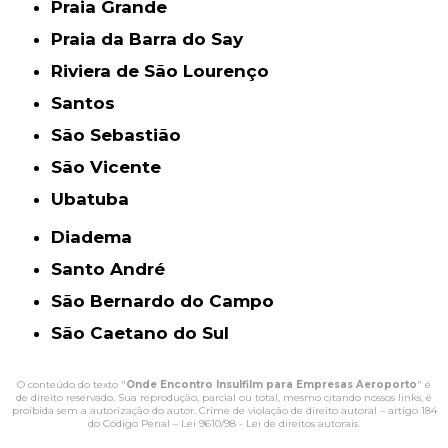
Praia Grande
Praia da Barra do Say
Riviera de São Lourenço
Santos
São Sebastião
São Vicente
Ubatuba
Diadema
Santo André
São Bernardo do Campo
São Caetano do Sul
O conteúdo do texto "
Onde Encontro Insulfilm para Empresas Aeroporto
" é
de direito reservado. Sua reprodução, parcial ou total, mesmo citando nossos links, é
proibida sem a autorização do autor. Crime de violação de direito autoral – artigo 184
do Código Penal –
Lei 9610/98 - Lei de direitos autorais
.