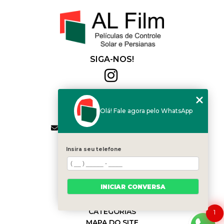
SIGA-NOS!
Al Film
(11) 2564-4684
Olá! Fale agora pelo WhatsApp
(11) 94168-2041
contato.vendas@alfilm.com.br
MENU
Insira seu telefone
HOME
QUEM SOMOS
SERVIÇOS
INICIAR CONVERSA
BLOG
CONTATO
CATEGORIAS
1
MAPA DO SITE