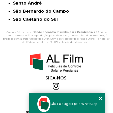
Santo André
São Bernardo do Campo
São Caetano do Sul
O conteúdo do texto "
Onde Encontro Insulfilm para Residência Poá
" é de
direito reservado. Sua reprodução, parcial ou total, mesmo citando nossos links, é
proibida sem a autorização do autor. Crime de violação de direito autoral – artigo 184
do Código Penal –
Lei 9610/98 - Lei de direitos autorais
.
SIGA-NOS!
Al Film
(11) 2564-4684
Olá! Fale agora pelo WhatsApp
(11) 94168-2041
contato.vendas@alfilm.com.br