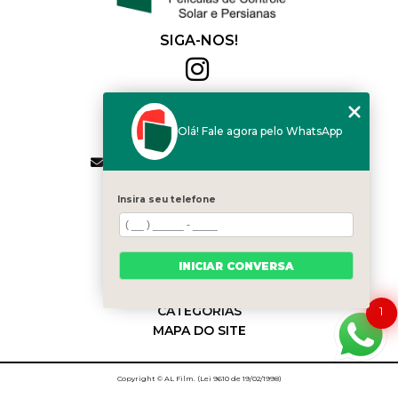
SIGA-NOS!
Al Film
(11) 2564-4684
Olá! Fale agora pelo WhatsApp
(11) 94168-2041
contato.vendas@alfilm.com.br
MENU
Insira seu telefone
HOME
QUEM SOMOS
SERVIÇOS
INICIAR CONVERSA
BLOG
CONTATO
CATEGORIAS
1
MAPA DO SITE
Copyright © AL Film. (Lei 9610 de 19/02/1998)