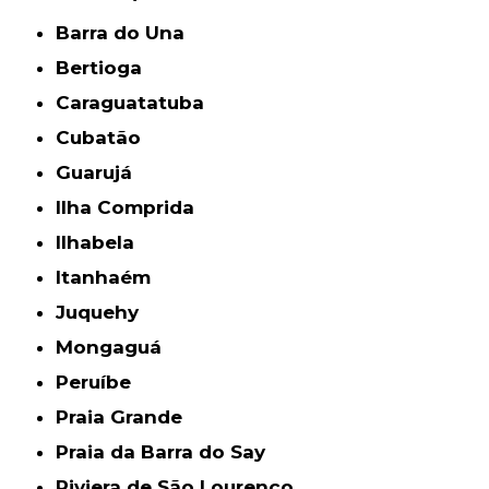
Barra do Una
Bertioga
Caraguatatuba
Cubatão
Guarujá
Ilha Comprida
Ilhabela
Itanhaém
Juquehy
Mongaguá
Peruíbe
Praia Grande
Praia da Barra do Say
Riviera de São Lourenço