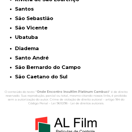
Santos
São Sebastião
São Vicente
Ubatuba
Diadema
Santo André
São Bernardo do Campo
São Caetano do Sul
O conteúdo do texto "
Onde Encontro Insulfilm Platinum Cambuci
" é de direito
reservado. Sua reprodução, parcial ou total, mesmo citando nossos links, é proibida
sem a autorização do autor. Crime de violação de direito autoral – artigo 184 do
Código Penal –
Lei 9610/98 - Lei de direitos autorais
.