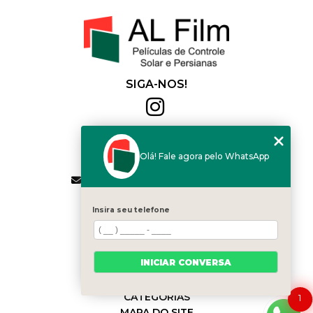
SIGA-NOS!
Al Film
(11) 2564-4684
Olá! Fale agora pelo WhatsApp
(11) 94168-2041
contato.vendas@alfilm.com.br
MENU
Insira seu telefone
HOME
QUEM SOMOS
SERVIÇOS
INICIAR CONVERSA
BLOG
CONTATO
CATEGORIAS
1
MAPA DO SITE