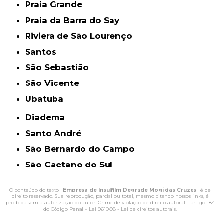
Praia Grande
Praia da Barra do Say
Riviera de São Lourenço
Santos
São Sebastião
São Vicente
Ubatuba
Diadema
Santo André
São Bernardo do Campo
São Caetano do Sul
O conteúdo do texto "
Empresa de Insulfilm Degrade Mogi das Cruzes
" é de
direito reservado. Sua reprodução, parcial ou total, mesmo citando nossos links, é
proibida sem a autorização do autor. Crime de violação de direito autoral – artigo 184
do Código Penal –
Lei 9610/98 - Lei de direitos autorais
.