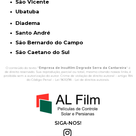
São Vicente
Ubatuba
Diadema
Santo André
São Bernardo do Campo
São Caetano do Sul
O conteúdo do texto "
Empresa de Insulfilm Degrade Serra da Cantareira
" é
de direito reservado. Sua reprodução, parcial ou total, mesmo citando nossos links, é
proibida sem a autorização do autor. Crime de violação de direito autoral – artigo 184
do Código Penal –
Lei 9610/98 - Lei de direitos autorais
.
SIGA-NOS!