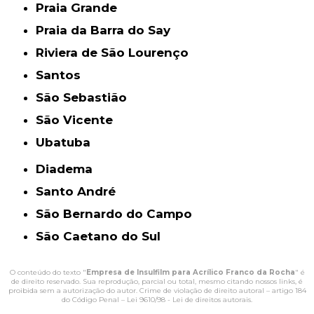
Praia Grande
Praia da Barra do Say
Riviera de São Lourenço
Santos
São Sebastião
São Vicente
Ubatuba
Diadema
Santo André
São Bernardo do Campo
São Caetano do Sul
O conteúdo do texto "
Empresa de Insulfilm para Acrílico Franco da Rocha
" é
de direito reservado. Sua reprodução, parcial ou total, mesmo citando nossos links, é
proibida sem a autorização do autor. Crime de violação de direito autoral – artigo 184
do Código Penal –
Lei 9610/98 - Lei de direitos autorais
.