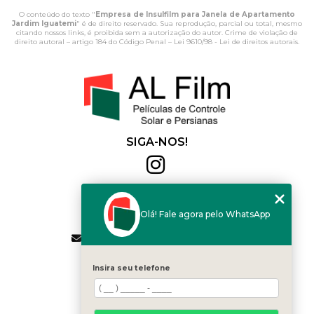
O conteúdo do texto "
Empresa de Insulfilm para Janela de Apartamento
Jardim Iguatemi
" é de direito reservado. Sua reprodução, parcial ou total, mesmo
citando nossos links, é proibida sem a autorização do autor. Crime de violação de
direito autoral – artigo 184 do Código Penal –
Lei 9610/98 - Lei de direitos autorais
.
SIGA-NOS!
Al Film
(11) 2564-4684
Olá! Fale agora pelo WhatsApp
(11) 94168-2041
contato.vendas@alfilm.com.br
MENU
Insira seu telefone
HOME
QUEM SOMOS
SERVIÇOS