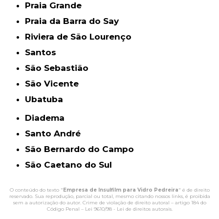
Praia Grande
Praia da Barra do Say
Riviera de São Lourenço
Santos
São Sebastião
São Vicente
Ubatuba
Diadema
Santo André
São Bernardo do Campo
São Caetano do Sul
O conteúdo do texto "
Empresa de Insulfilm para Vidro Pedreira
" é de direito
reservado. Sua reprodução, parcial ou total, mesmo citando nossos links, é proibida
sem a autorização do autor. Crime de violação de direito autoral – artigo 184 do
Código Penal –
Lei 9610/98 - Lei de direitos autorais
.