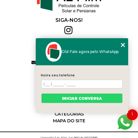
SIGA-NOS!
Al Film
(11) 2564-4684
Olá! Fale agora pelo WhatsApp
(11) 94168-2041
contato.vendas@alfilm.com.br
MENU
Insira seu telefone
HOME
QUEM SOMOS
SERVIÇOS
INICIAR CONVERSA
BLOG
CONTATO
CATEGORIAS
1
MAPA DO SITE
Copyright © AL Film. (Lei 9610 de 19/02/1998)