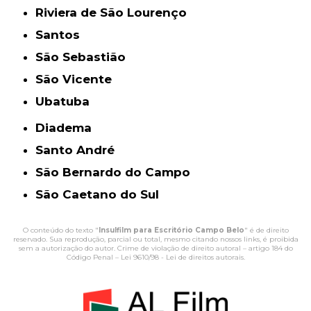
Riviera de São Lourenço
Santos
São Sebastião
São Vicente
Ubatuba
Diadema
Santo André
São Bernardo do Campo
São Caetano do Sul
O conteúdo do texto "
Insulfilm para Escritório Campo Belo
" é de direito
reservado. Sua reprodução, parcial ou total, mesmo citando nossos links, é proibida
sem a autorização do autor. Crime de violação de direito autoral – artigo 184 do
Código Penal –
Lei 9610/98 - Lei de direitos autorais
.