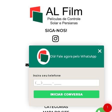
SIGA-NOS!
Al Film
(11) 2564-4684
Olá! Fale agora pelo WhatsApp
(11) 94168-2041
contato.vendas@alfilm.com.br
MENU
Insira seu telefone
HOME
QUEM SOMOS
SERVIÇOS
INICIAR CONVERSA
BLOG
CONTATO
CATEGORIAS
1