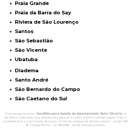
Praia Grande
Praia da Barra do Say
Riviera de São Lourenço
Santos
São Sebastião
São Vicente
Ubatuba
Diadema
Santo André
São Bernardo do Campo
São Caetano do Sul
O conteúdo do texto "
Insulfilm para Janela de Apartamento Valor Glicério
" é
de direito reservado. Sua reprodução, parcial ou total, mesmo citando nossos links, é
proibida sem a autorização do autor. Crime de violação de direito autoral – artigo 184
do Código Penal –
Lei 9610/98 - Lei de direitos autorais
.