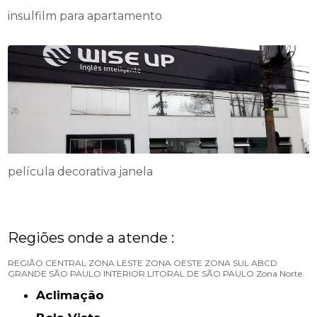
insulfilm para apartamento
película decorativa janela
Regiões onde a atende :
REGIÃO CENTRAL
ZONA LESTE
ZONA OESTE
ZONA SUL
ABCD
GRANDE SÃO PAULO
INTERIOR
LITORAL DE SÃO PAULO
Zona Norte
Aclimação