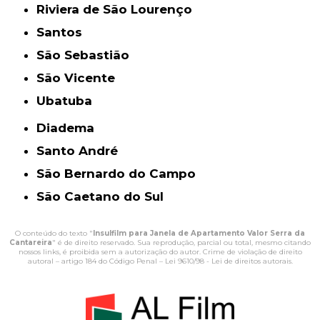
Riviera de São Lourenço
Santos
São Sebastião
São Vicente
Ubatuba
Diadema
Santo André
São Bernardo do Campo
São Caetano do Sul
O conteúdo do texto "
Insulfilm para Janela de Apartamento Valor Serra da
Cantareira
" é de direito reservado. Sua reprodução, parcial ou total, mesmo citando
nossos links, é proibida sem a autorização do autor. Crime de violação de direito
autoral – artigo 184 do Código Penal –
Lei 9610/98 - Lei de direitos autorais
.