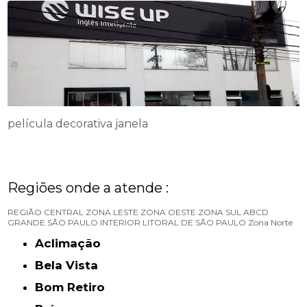
película decorativa janela
Regiões onde a atende :
REGIÃO CENTRAL
ZONA LESTE
ZONA OESTE
ZONA SUL
ABCD
GRANDE SÃO PAULO
INTERIOR
LITORAL DE SÃO PAULO
Zona Norte
Aclimação
Bela Vista
Bom Retiro