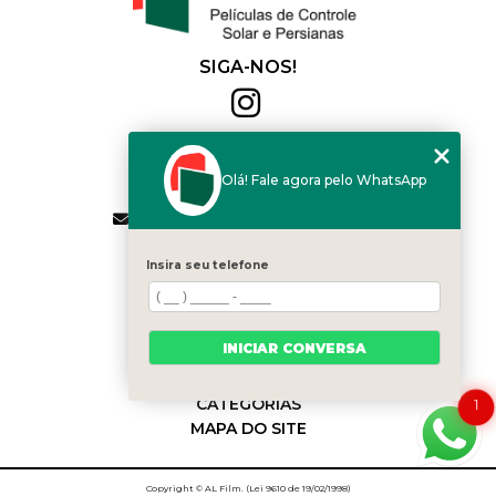
SIGA-NOS!
Al Film
(11) 2564-4684
Olá! Fale agora pelo WhatsApp
(11) 94168-2041
contato.vendas@alfilm.com.br
MENU
Insira seu telefone
HOME
QUEM SOMOS
SERVIÇOS
INICIAR CONVERSA
BLOG
CONTATO
CATEGORIAS
1
MAPA DO SITE
Copyright © AL Film. (Lei 9610 de 19/02/1998)