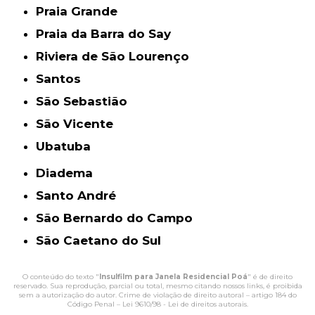
Praia Grande
Praia da Barra do Say
Riviera de São Lourenço
Santos
São Sebastião
São Vicente
Ubatuba
Diadema
Santo André
São Bernardo do Campo
São Caetano do Sul
O conteúdo do texto "
Insulfilm para Janela Residencial Poá
" é de direito
reservado. Sua reprodução, parcial ou total, mesmo citando nossos links, é proibida
sem a autorização do autor. Crime de violação de direito autoral – artigo 184 do
Código Penal –
Lei 9610/98 - Lei de direitos autorais
.