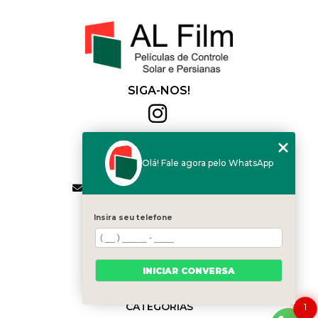
SIGA-NOS!
Al Film
(11) 2564-4684
Olá! Fale agora pelo WhatsApp
(11) 94168-2041
contato.vendas@alfilm.com.br
MENU
Insira seu telefone
HOME
QUEM SOMOS
SERVIÇOS
INICIAR CONVERSA
BLOG
CONTATO
CATEGORIAS
1