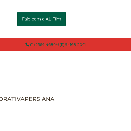
Fale com a AL Film
(11) 2564-4684
(11) 94168-2041
CORATIVA
PERSIANA