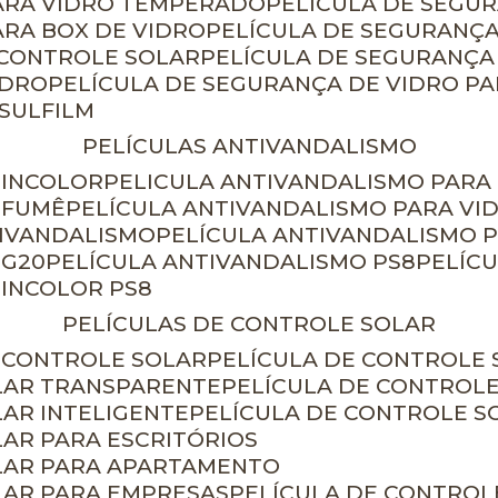
PARA VIDRO TEMPERADO
PELÍCULA DE SEGU
ARA BOX DE VIDRO
PELÍCULA DE SEGURANÇA
 CONTROLE SOLAR
PELÍCULA DE SEGURANÇA
IDRO
PELÍCULA DE SEGURANÇA DE VIDRO P
NSULFILM
PELÍCULAS ANTIVANDALISMO
 INCOLOR
PELICULA ANTIVANDALISMO PARA
 FUMÊ
PELÍCULA ANTIVANDALISMO PARA VI
TIVANDALISMO
PELÍCULA ANTIVANDALISMO P
 G20
PELÍCULA ANTIVANDALISMO PS8
PELÍC
 INCOLOR PS8
PELÍCULAS DE CONTROLE SOLAR
E CONTROLE SOLAR
PELÍCULA DE CONTROLE
OLAR TRANSPARENTE
PELÍCULA DE CONTROL
LAR INTELIGENTE
PELÍCULA DE CONTROLE S
LAR PARA ESCRITÓRIOS
OLAR PARA APARTAMENTO
LAR PARA EMPRESAS
PELÍCULA DE CONTROL