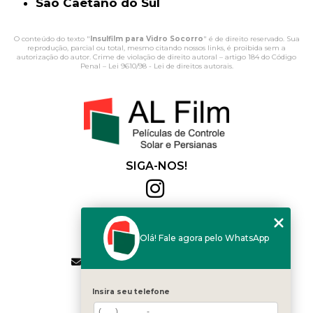
São Caetano do Sul
O conteúdo do texto "
Insulfilm para Vidro Socorro
" é de direito reservado. Sua
reprodução, parcial ou total, mesmo citando nossos links, é proibida sem a
autorização do autor. Crime de violação de direito autoral – artigo 184 do Código
Penal –
Lei 9610/98 - Lei de direitos autorais
.
SIGA-NOS!
Al Film
(11) 2564-4684
Olá! Fale agora pelo WhatsApp
(11) 94168-2041
contato.vendas@alfilm.com.br
MENU
Insira seu telefone
HOME