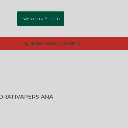
Fale com a AL Film
(11) 2564-4684
(11) 94168-2041
CORATIVA
PERSIANA