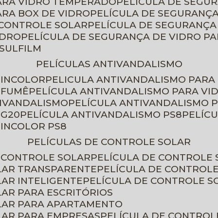
PARA VIDRO TEMPERADO
PELÍCULA DE SEGU
ARA BOX DE VIDRO
PELÍCULA DE SEGURANÇA
 CONTROLE SOLAR
PELÍCULA DE SEGURANÇA
IDRO
PELÍCULA DE SEGURANÇA DE VIDRO P
NSULFILM
PELÍCULAS ANTIVANDALISMO
 INCOLOR
PELICULA ANTIVANDALISMO PARA
 FUMÊ
PELÍCULA ANTIVANDALISMO PARA VI
TIVANDALISMO
PELÍCULA ANTIVANDALISMO P
 G20
PELÍCULA ANTIVANDALISMO PS8
PELÍC
 INCOLOR PS8
PELÍCULAS DE CONTROLE SOLAR
E CONTROLE SOLAR
PELÍCULA DE CONTROLE
OLAR TRANSPARENTE
PELÍCULA DE CONTROL
LAR INTELIGENTE
PELÍCULA DE CONTROLE S
LAR PARA ESCRITÓRIOS
OLAR PARA APARTAMENTO
LAR PARA EMPRESAS
PELÍCULA DE CONTROL