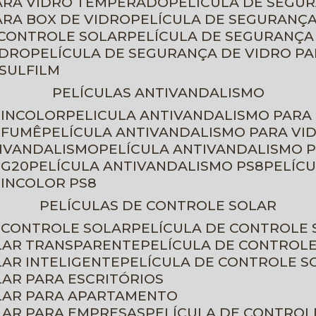
PARA VIDRO TEMPERADO
PELÍCULA DE SEGU
ARA BOX DE VIDRO
PELÍCULA DE SEGURANÇA
 CONTROLE SOLAR
PELÍCULA DE SEGURANÇA
IDRO
PELÍCULA DE SEGURANÇA DE VIDRO P
NSULFILM
PELÍCULAS ANTIVANDALISMO
 INCOLOR
PELICULA ANTIVANDALISMO PARA
 FUMÊ
PELÍCULA ANTIVANDALISMO PARA VI
TIVANDALISMO
PELÍCULA ANTIVANDALISMO P
 G20
PELÍCULA ANTIVANDALISMO PS8
PELÍC
 INCOLOR PS8
PELÍCULAS DE CONTROLE SOLAR
E CONTROLE SOLAR
PELÍCULA DE CONTROLE
OLAR TRANSPARENTE
PELÍCULA DE CONTROL
LAR INTELIGENTE
PELÍCULA DE CONTROLE S
LAR PARA ESCRITÓRIOS
OLAR PARA APARTAMENTO
LAR PARA EMPRESAS
PELÍCULA DE CONTROL