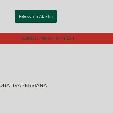
Fale com a AL Film
(11) 2564-4684
(11) 94168-2041
CORATIVA
PERSIANA