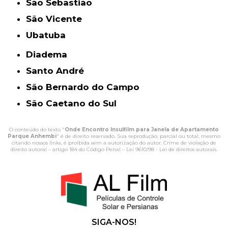
São Sebastião
São Vicente
Ubatuba
Diadema
Santo André
São Bernardo do Campo
São Caetano do Sul
O conteúdo do texto "
Onde Encontro Insulfilm para Janela de Apartamento
Parque Anhembi
" é de direito reservado. Sua reprodução, parcial ou total, mesmo
citando nossos links, é proibida sem a autorização do autor. Crime de violação de
direito autoral – artigo 184 do Código Penal –
Lei 9610/98 - Lei de direitos autorais
.
SIGA-NOS!