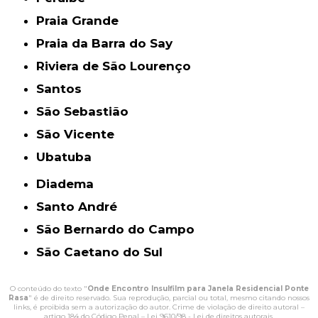
Praia Grande
Praia da Barra do Say
Riviera de São Lourenço
Santos
São Sebastião
São Vicente
Ubatuba
Diadema
Santo André
São Bernardo do Campo
São Caetano do Sul
O conteúdo do texto "
Onde Encontro Insulfilm para Janela Residencial Ponte
Rasa
" é de direito reservado. Sua reprodução, parcial ou total, mesmo citando nossos
links, é proibida sem a autorização do autor. Crime de violação de direito autoral –
artigo 184 do Código Penal –
Lei 9610/98 - Lei de direitos autorais
.