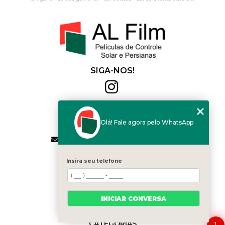
SIGA-NOS!
Al Film
(11) 2564-4684
Olá! Fale agora pelo WhatsApp
(11) 94168-2041
contato.vendas@alfilm.com.br
MENU
Insira seu telefone
HOME
QUEM SOMOS
SERVIÇOS
INICIAR CONVERSA
BLOG
CONTATO
CATEGORIAS
1