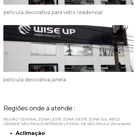
película decorativa para vidro residencial
película decorativa janela
Regiões onde a atende :
REGIÃO CENTRAL
ZONA LESTE
ZONA OESTE
ZONA SUL
ABCD
GRANDE SÃO PAULO
INTERIOR
LITORAL DE SÃO PAULO
Zona Norte
Aclimação