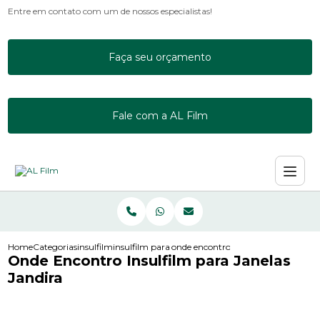
Entre em contato com um de nossos especialistas!
Faça seu orçamento
Fale com a AL Film
Home
Categorias
insulfilm
insulfilm para empresas
onde encontro insulfilm para janelas
Onde Encontro Insulfilm para Janelas
Jandira