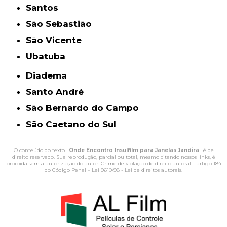
Santos
São Sebastião
São Vicente
Ubatuba
Diadema
Santo André
São Bernardo do Campo
São Caetano do Sul
O conteúdo do texto "
Onde Encontro Insulfilm para Janelas Jandira
" é de
direito reservado. Sua reprodução, parcial ou total, mesmo citando nossos links, é
proibida sem a autorização do autor. Crime de violação de direito autoral – artigo 184
do Código Penal –
Lei 9610/98 - Lei de direitos autorais
.