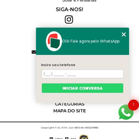
SIGA-NOS!
Al Film
(11) 2564-4684
Olá! Fale agora pelo WhatsApp
(11) 94168-2041
contato.vendas@alfilm.com.br
MENU
Insira seu telefone
HOME
QUEM SOMOS
SERVIÇOS
INICIAR CONVERSA
BLOG
CONTATO
CATEGORIAS
1
MAPA DO SITE
Copyright © AL Film. (Lei 9610 de 19/02/1998)