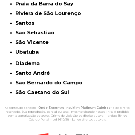
Praia da Barra do Say
Riviera de São Lourenço
Santos
São Sebastião
São Vicente
Ubatuba
Diadema
Santo André
São Bernardo do Campo
São Caetano do Sul
O conteúdo do texto "
Onde Encontro Insulfilm Platinum Caieiras
" é de direito
reservado. Sua reprodução, parcial ou total, mesmo citando nossos links, é proibida
sem a autorização do autor. Crime de violação de direito autoral – artigo 184 do
Código Penal –
Lei 9610/98 - Lei de direitos autorais
.