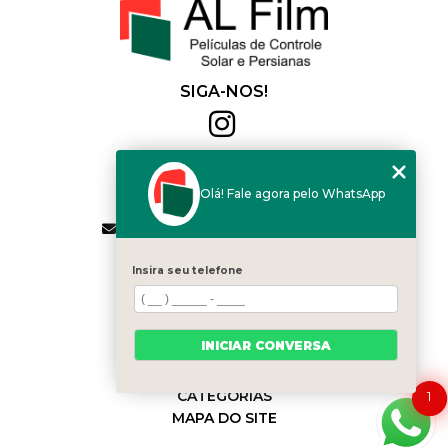
SIGA-NOS!
Al Film
(11) 2564-4684
Olá! Fale agora pelo WhatsApp
(11) 94168-2041
contato.vendas@alfilm.com.br
MENU
Insira seu telefone
HOME
QUEM SOMOS
SERVIÇOS
INICIAR CONVERSA
BLOG
CONTATO
CATEGORIAS
1
MAPA DO SITE