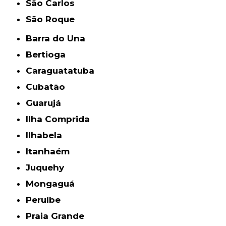
São Carlos
São Roque
Barra do Una
Bertioga
Caraguatatuba
Cubatão
Guarujá
Ilha Comprida
Ilhabela
Itanhaém
Juquehy
Mongaguá
Peruíbe
Praia Grande