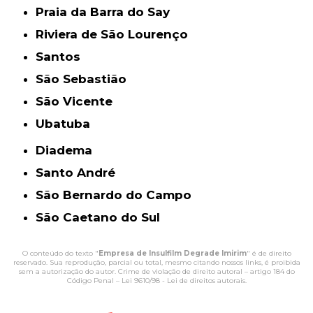
Praia da Barra do Say
Riviera de São Lourenço
Santos
São Sebastião
São Vicente
Ubatuba
Diadema
Santo André
São Bernardo do Campo
São Caetano do Sul
O conteúdo do texto "
Empresa de Insulfilm Degrade Imirim
" é de direito
reservado. Sua reprodução, parcial ou total, mesmo citando nossos links, é proibida
sem a autorização do autor. Crime de violação de direito autoral – artigo 184 do
Código Penal –
Lei 9610/98 - Lei de direitos autorais
.