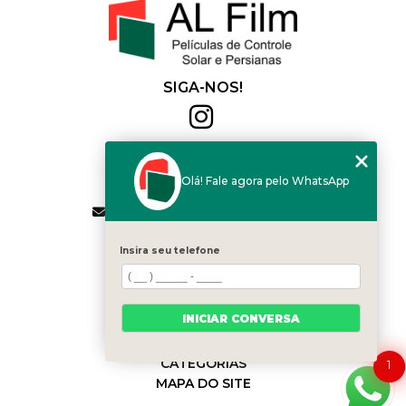
SIGA-NOS!
Al Film
(11) 2564-4684
Olá! Fale agora pelo WhatsApp
(11) 94168-2041
contato.vendas@alfilm.com.br
MENU
Insira seu telefone
HOME
QUEM SOMOS
SERVIÇOS
INICIAR CONVERSA
BLOG
CONTATO
CATEGORIAS
1
MAPA DO SITE