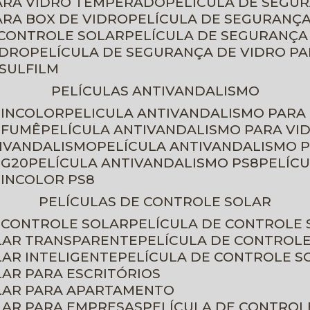
PARA VIDRO TEMPERADO
PELÍCULA DE SEGU
ARA BOX DE VIDRO
PELÍCULA DE SEGURANÇA
 CONTROLE SOLAR
PELÍCULA DE SEGURANÇA
IDRO
PELÍCULA DE SEGURANÇA DE VIDRO P
NSULFILM
PELÍCULAS ANTIVANDALISMO
 INCOLOR
PELICULA ANTIVANDALISMO PARA
 FUMÊ
PELÍCULA ANTIVANDALISMO PARA VI
TIVANDALISMO
PELÍCULA ANTIVANDALISMO P
 G20
PELÍCULA ANTIVANDALISMO PS8
PELÍC
 INCOLOR PS8
PELÍCULAS DE CONTROLE SOLAR
E CONTROLE SOLAR
PELÍCULA DE CONTROLE
OLAR TRANSPARENTE
PELÍCULA DE CONTROL
LAR INTELIGENTE
PELÍCULA DE CONTROLE S
LAR PARA ESCRITÓRIOS
OLAR PARA APARTAMENTO
LAR PARA EMPRESAS
PELÍCULA DE CONTROL