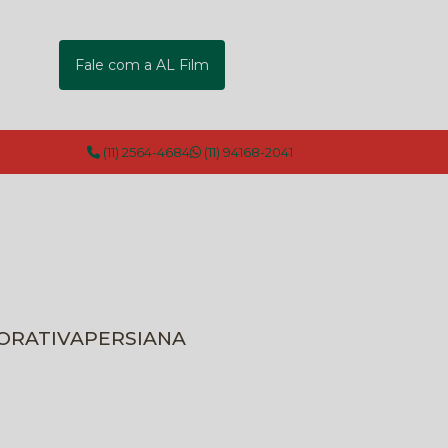
Fale com a AL Film
(11) 2564-4684
(11) 94168-2041
CORATIVA
PERSIANA