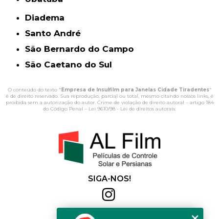
Diadema
Santo André
São Bernardo do Campo
São Caetano do Sul
O conteúdo do texto "
Empresa de Insulfilm para Janelas Cidade Tiradentes
"
é de direito reservado. Sua reprodução, parcial ou total, mesmo citando nossos links, é
proibida sem a autorização do autor. Crime de violação de direito autoral – artigo 184
do Código Penal –
Lei 9610/98 - Lei de direitos autorais
.
SIGA-NOS!
Al Film