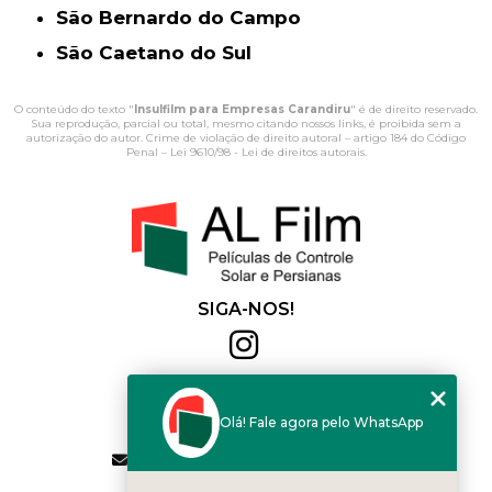
São Bernardo do Campo
São Caetano do Sul
O conteúdo do texto "
Insulfilm para Empresas Carandiru
" é de direito reservado.
Sua reprodução, parcial ou total, mesmo citando nossos links, é proibida sem a
autorização do autor. Crime de violação de direito autoral – artigo 184 do Código
Penal –
Lei 9610/98 - Lei de direitos autorais
.
SIGA-NOS!
Al Film
(11) 2564-4684
Olá! Fale agora pelo WhatsApp
(11) 94168-2041
contato.vendas@alfilm.com.br