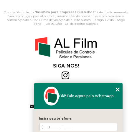
O conteúdo do texto "
Insulfilm para Empresas Guarulhos
" é de direito reservado.
Sua reprodução, parcial ou total, mesmo citando nossos links, é proibida sem a
autorização do autor. Crime de violação de direito autoral – artigo 184 do Código
Penal –
Lei 9610/98 - Lei de direitos autorais
.
SIGA-NOS!
Al Film
(11) 2564-4684
Olá! Fale agora pelo WhatsApp
(11) 94168-2041
contato.vendas@alfilm.com.br
MENU
Insira seu telefone
HOME
QUEM SOMOS