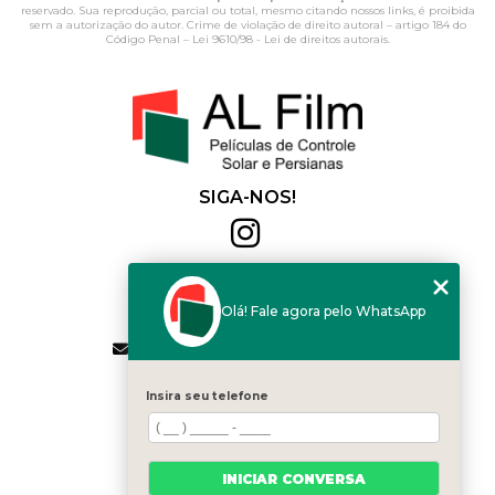
reservado. Sua reprodução, parcial ou total, mesmo citando nossos links, é proibida
sem a autorização do autor. Crime de violação de direito autoral – artigo 184 do
Código Penal –
Lei 9610/98 - Lei de direitos autorais
.
SIGA-NOS!
Al Film
(11) 2564-4684
Olá! Fale agora pelo WhatsApp
(11) 94168-2041
contato.vendas@alfilm.com.br
MENU
Insira seu telefone
HOME
QUEM SOMOS
SERVIÇOS
INICIAR CONVERSA
BLOG