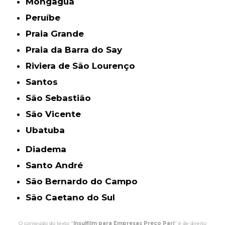
Mongaguá
Peruíbe
Praia Grande
Praia da Barra do Say
Riviera de São Lourenço
Santos
São Sebastião
São Vicente
Ubatuba
Diadema
Santo André
São Bernardo do Campo
São Caetano do Sul
O conteúdo do texto "
Insulfilm para Empresas Preço Pari
" é de direito