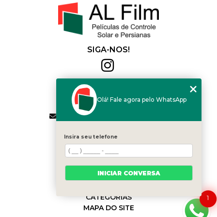
SIGA-NOS!
Al Film
(11) 2564-4684
Olá! Fale agora pelo WhatsApp
(11) 94168-2041
contato.vendas@alfilm.com.br
MENU
Insira seu telefone
HOME
QUEM SOMOS
SERVIÇOS
INICIAR CONVERSA
BLOG
CONTATO
CATEGORIAS
1
MAPA DO SITE