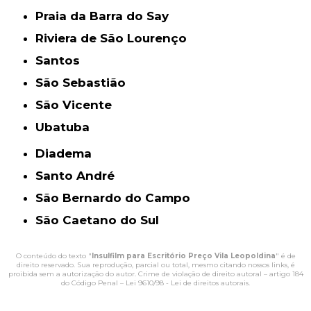
Praia da Barra do Say
Riviera de São Lourenço
Santos
São Sebastião
São Vicente
Ubatuba
Diadema
Santo André
São Bernardo do Campo
São Caetano do Sul
O conteúdo do texto "
Insulfilm para Escritório Preço Vila Leopoldina
" é de
direito reservado. Sua reprodução, parcial ou total, mesmo citando nossos links, é
proibida sem a autorização do autor. Crime de violação de direito autoral – artigo 184
do Código Penal –
Lei 9610/98 - Lei de direitos autorais
.