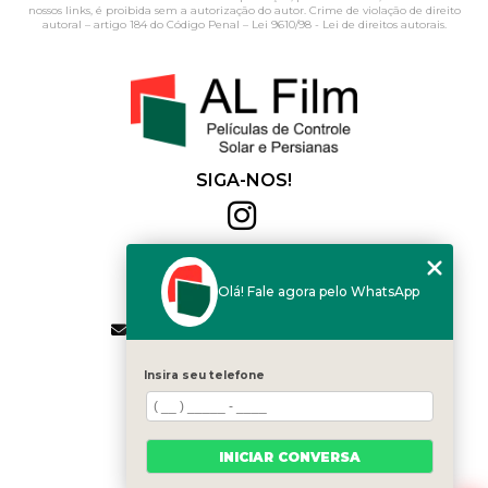
nossos links, é proibida sem a autorização do autor. Crime de violação de direito
autoral – artigo 184 do Código Penal –
Lei 9610/98 - Lei de direitos autorais
.
SIGA-NOS!
Al Film
(11) 2564-4684
Olá! Fale agora pelo WhatsApp
(11) 94168-2041
contato.vendas@alfilm.com.br
MENU
Insira seu telefone
HOME
QUEM SOMOS
SERVIÇOS
INICIAR CONVERSA
BLOG