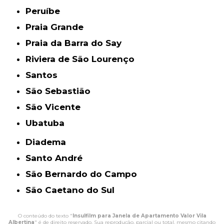
Peruíbe
Praia Grande
Praia da Barra do Say
Riviera de São Lourenço
Santos
São Sebastião
São Vicente
Ubatuba
Diadema
Santo André
São Bernardo do Campo
São Caetano do Sul
O conteúdo do texto "
Insulfilm para Janela de Apartamento Valor Vila
Albertina
" é de direito reservado. Sua reprodução, parcial ou total, mesmo citando