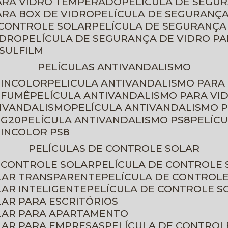
PARA VIDRO TEMPERADO
PELÍCULA DE SEGU
ARA BOX DE VIDRO
PELÍCULA DE SEGURANÇA
 CONTROLE SOLAR
PELÍCULA DE SEGURANÇA
IDRO
PELÍCULA DE SEGURANÇA DE VIDRO P
NSULFILM
PELÍCULAS ANTIVANDALISMO
 INCOLOR
PELICULA ANTIVANDALISMO PARA
 FUMÊ
PELÍCULA ANTIVANDALISMO PARA VI
TIVANDALISMO
PELÍCULA ANTIVANDALISMO P
 G20
PELÍCULA ANTIVANDALISMO PS8
PELÍC
 INCOLOR PS8
PELÍCULAS DE CONTROLE SOLAR
E CONTROLE SOLAR
PELÍCULA DE CONTROLE
OLAR TRANSPARENTE
PELÍCULA DE CONTROL
LAR INTELIGENTE
PELÍCULA DE CONTROLE S
LAR PARA ESCRITÓRIOS
OLAR PARA APARTAMENTO
LAR PARA EMPRESAS
PELÍCULA DE CONTROL