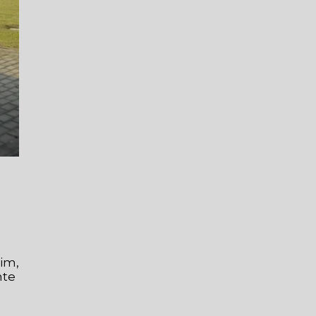
sim,
nte