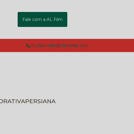
Fale com a AL Film
(11) 2564-4684
(11) 94168-2041
CORATIVA
PERSIANA