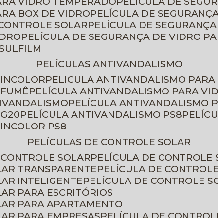
PARA VIDRO TEMPERADO
PELÍCULA DE SEGU
ARA BOX DE VIDRO
PELÍCULA DE SEGURANÇA
 CONTROLE SOLAR
PELÍCULA DE SEGURANÇA
IDRO
PELÍCULA DE SEGURANÇA DE VIDRO P
NSULFILM
PELÍCULAS ANTIVANDALISMO
 INCOLOR
PELICULA ANTIVANDALISMO PARA
 FUMÊ
PELÍCULA ANTIVANDALISMO PARA VI
TIVANDALISMO
PELÍCULA ANTIVANDALISMO P
 G20
PELÍCULA ANTIVANDALISMO PS8
PELÍC
 INCOLOR PS8
PELÍCULAS DE CONTROLE SOLAR
E CONTROLE SOLAR
PELÍCULA DE CONTROLE
OLAR TRANSPARENTE
PELÍCULA DE CONTROL
LAR INTELIGENTE
PELÍCULA DE CONTROLE S
LAR PARA ESCRITÓRIOS
OLAR PARA APARTAMENTO
LAR PARA EMPRESAS
PELÍCULA DE CONTROL