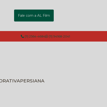
Fale com a AL Film
(11) 2564-4684
(11) 94168-2041
CORATIVA
PERSIANA