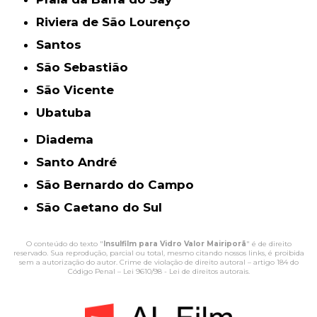
Riviera de São Lourenço
Santos
São Sebastião
São Vicente
Ubatuba
Diadema
Santo André
São Bernardo do Campo
São Caetano do Sul
O conteúdo do texto "
Insulfilm para Vidro Valor Mairiporã
" é de direito
reservado. Sua reprodução, parcial ou total, mesmo citando nossos links, é proibida
sem a autorização do autor. Crime de violação de direito autoral – artigo 184 do
Código Penal –
Lei 9610/98 - Lei de direitos autorais
.