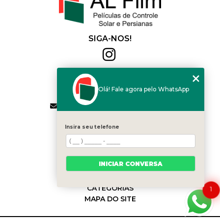
SIGA-NOS!
Al Film
(11) 2564-4684
Olá! Fale agora pelo WhatsApp
(11) 94168-2041
contato.vendas@alfilm.com.br
MENU
Insira seu telefone
HOME
QUEM SOMOS
SERVIÇOS
INICIAR CONVERSA
BLOG
CONTATO
CATEGORIAS
1
MAPA DO SITE