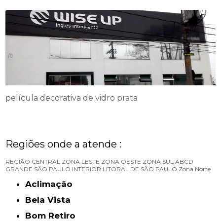
película decorativa de vidro prata
Regiões onde a atende :
REGIÃO CENTRAL
ZONA LESTE
ZONA OESTE
ZONA SUL
ABCD
GRANDE SÃO PAULO
INTERIOR
LITORAL DE SÃO PAULO
Zona Norte
Aclimação
Bela Vista
Bom Retiro