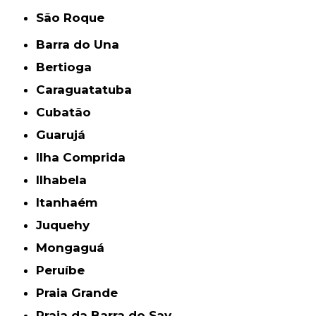
São Roque
Barra do Una
Bertioga
Caraguatatuba
Cubatão
Guarujá
Ilha Comprida
Ilhabela
Itanhaém
Juquehy
Mongaguá
Peruíbe
Praia Grande
Praia da Barra do Say