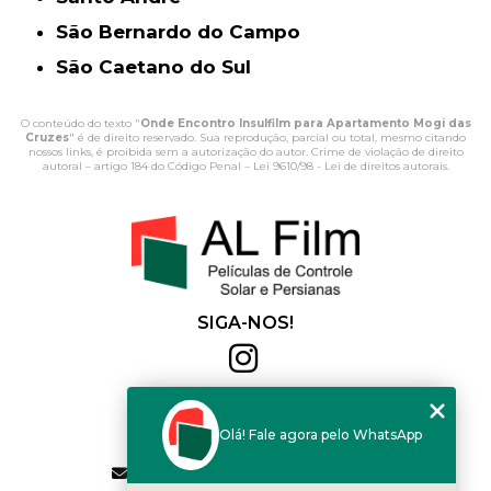
São Bernardo do Campo
São Caetano do Sul
O conteúdo do texto "
Onde Encontro Insulfilm para Apartamento Mogi das
Cruzes
" é de direito reservado. Sua reprodução, parcial ou total, mesmo citando
nossos links, é proibida sem a autorização do autor. Crime de violação de direito
autoral – artigo 184 do Código Penal –
Lei 9610/98 - Lei de direitos autorais
.
SIGA-NOS!
Al Film
(11) 2564-4684
Olá! Fale agora pelo WhatsApp
(11) 94168-2041
contato.vendas@alfilm.com.br