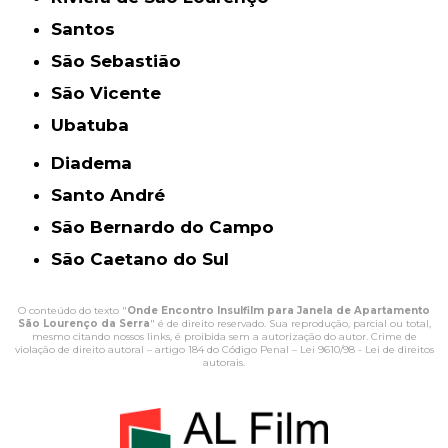
Santos
São Sebastião
São Vicente
Ubatuba
Diadema
Santo André
São Bernardo do Campo
São Caetano do Sul
O conteúdo do texto "
Onde Encontro Insulfilm para Janela de Apartamento
São Lourenço da Serra
" é de direito reservado. Sua reprodução, parcial ou total,
mesmo citando nossos links, é proibida sem a autorização do autor. Crime de
violação de direito autoral – artigo 184 do Código Penal –
Lei 9610/98 - Lei de direitos
autorais
.