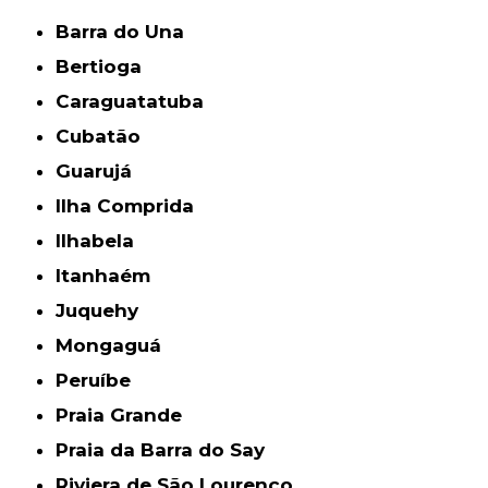
Barra do Una
Bertioga
Caraguatatuba
Cubatão
Guarujá
Ilha Comprida
Ilhabela
Itanhaém
Juquehy
Mongaguá
Peruíbe
Praia Grande
Praia da Barra do Say
Riviera de São Lourenço