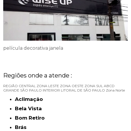
película decorativa janela
Regiões onde a atende :
REGIÃO CENTRAL
ZONA LESTE
ZONA OESTE
ZONA SUL
ABCD
GRANDE SÃO PAULO
INTERIOR
LITORAL DE SÃO PAULO
Zona Norte
Aclimação
Bela Vista
Bom Retiro
Brás