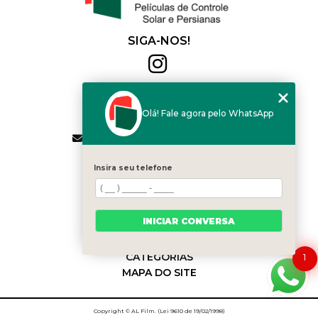
SIGA-NOS!
Al Film
(11) 2564-4684
Olá! Fale agora pelo WhatsApp
(11) 94168-2041
contato.vendas@alfilm.com.br
MENU
Insira seu telefone
HOME
QUEM SOMOS
SERVIÇOS
INICIAR CONVERSA
BLOG
CONTATO
CATEGORIAS
1
MAPA DO SITE
Copyright © AL Film. (Lei 9610 de 19/02/1998)