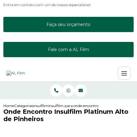
Entre em contato com um de nossos especialistas!
Faça seu orçamento
Fale com a AL Film
Home
Categorias
insulfilm
insulfilm para escritorio
onde encontro insulfilm platinum al
Onde Encontro Insulfilm Platinum Alto
de Pinheiros