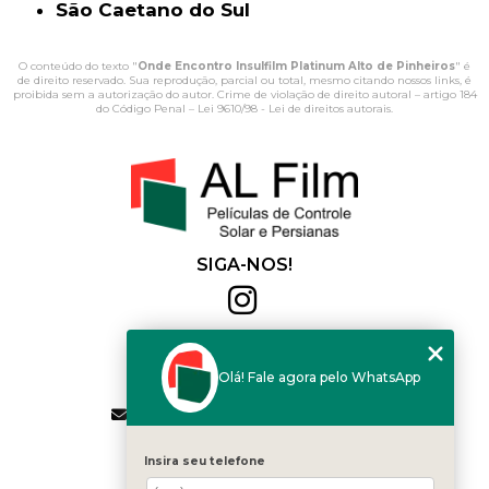
São Caetano do Sul
O conteúdo do texto "
Onde Encontro Insulfilm Platinum Alto de Pinheiros
" é
de direito reservado. Sua reprodução, parcial ou total, mesmo citando nossos links, é
proibida sem a autorização do autor. Crime de violação de direito autoral – artigo 184
do Código Penal –
Lei 9610/98 - Lei de direitos autorais
.
SIGA-NOS!
Al Film
(11) 2564-4684
Olá! Fale agora pelo WhatsApp
(11) 94168-2041
contato.vendas@alfilm.com.br
MENU
Insira seu telefone
HOME