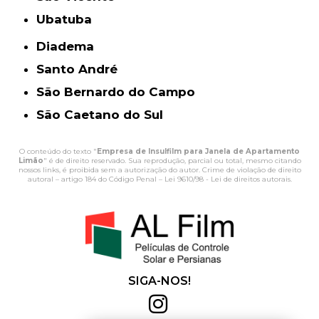
Ubatuba
Diadema
Santo André
São Bernardo do Campo
São Caetano do Sul
O conteúdo do texto "
Empresa de Insulfilm para Janela de Apartamento
Limão
" é de direito reservado. Sua reprodução, parcial ou total, mesmo citando
nossos links, é proibida sem a autorização do autor. Crime de violação de direito
autoral – artigo 184 do Código Penal –
Lei 9610/98 - Lei de direitos autorais
.
SIGA-NOS!