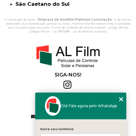
São Caetano do Sul
O conteúdo do texto "
Empresa de Insulfilm Platinum Consolação
" é de direito
reservado. Sua reprodução, parcial ou total, mesmo citando nossos links, é proibida
sem a autorização do autor. Crime de violação de direito autoral – artigo 184 do
Código Penal –
Lei 9610/98 - Lei de direitos autorais
.
SIGA-NOS!
Al Film
(11) 2564-4684
Olá! Fale agora pelo WhatsApp
(11) 94168-2041
contato.vendas@alfilm.com.br
MENU
Insira seu telefone
HOME