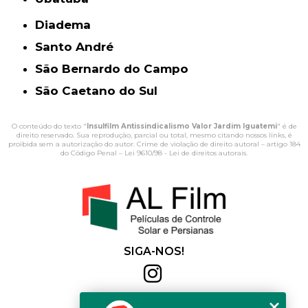
Diadema
Santo André
São Bernardo do Campo
São Caetano do Sul
O conteúdo do texto "
Insulfilm Antissindicalismo Valor Jardim Iguatemi
" é de
direito reservado. Sua reprodução, parcial ou total, mesmo citando nossos links, é
proibida sem a autorização do autor. Crime de violação de direito autoral – artigo 184
do Código Penal –
Lei 9610/98 - Lei de direitos autorais
.
SIGA-NOS!
Al Film