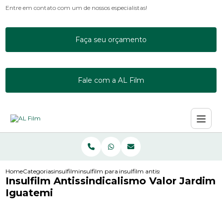
Entre em contato com um de nossos especialistas!
Faça seu orçamento
Fale com a AL Film
Home
Categorias
insulfilm
insulfilm para janela de apartamento
insulfilm antissindicalismo valor ja
Insulfilm Antissindicalismo Valor Jardim
Iguatemi