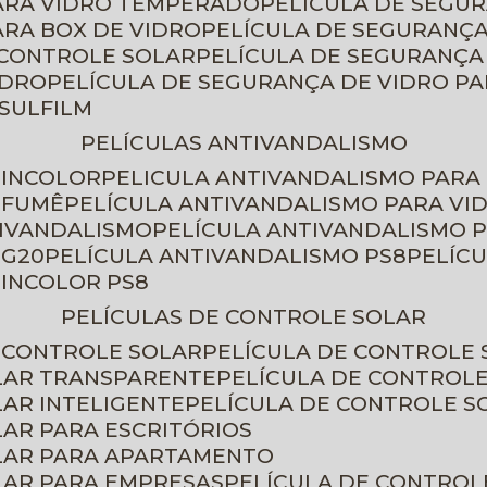
PARA VIDRO TEMPERADO
PELÍCULA DE SEGU
ARA BOX DE VIDRO
PELÍCULA DE SEGURANÇA
 CONTROLE SOLAR
PELÍCULA DE SEGURANÇA
IDRO
PELÍCULA DE SEGURANÇA DE VIDRO P
NSULFILM
PELÍCULAS ANTIVANDALISMO
 INCOLOR
PELICULA ANTIVANDALISMO PARA
 FUMÊ
PELÍCULA ANTIVANDALISMO PARA VI
TIVANDALISMO
PELÍCULA ANTIVANDALISMO P
 G20
PELÍCULA ANTIVANDALISMO PS8
PELÍC
 INCOLOR PS8
PELÍCULAS DE CONTROLE SOLAR
E CONTROLE SOLAR
PELÍCULA DE CONTROLE
OLAR TRANSPARENTE
PELÍCULA DE CONTROL
LAR INTELIGENTE
PELÍCULA DE CONTROLE S
LAR PARA ESCRITÓRIOS
OLAR PARA APARTAMENTO
LAR PARA EMPRESAS
PELÍCULA DE CONTROL