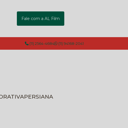
Fale com a AL Film
(11) 2564-4684
(11) 94168-2041
CORATIVA
PERSIANA