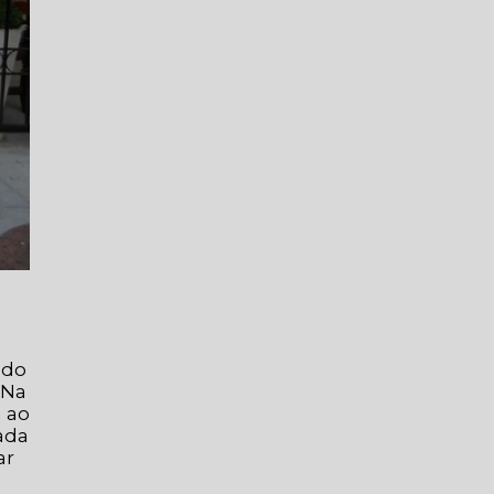
 do
 Na
a ao
ada
ar