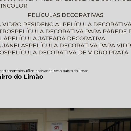
 INCOLOR
PELÍCULAS DECORATIVAS
A VIDRO RESIDENCIAL
PELÍCULA DECORATIV
ETROS
PELÍCULA DECORATIVA PARA PAREDE 
ELA
PELÍCULA JATEADA DECORATIVA
A JANELAS
PELÍCULA DECORATIVA PARA VID
ROS
PELÍCULA DECORATIVA DE VIDRO PRATA
 apartamento
insulfilm antivandalismo bairro do limao
airro do Limão