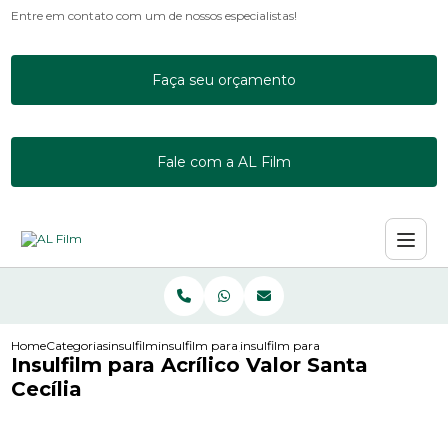
Entre em contato com um de nossos especialistas!
Faça seu orçamento
Fale com a AL Film
Home
Categorias
insulfilm
insulfilm para janela de apartamento
insulfilm para acrilico valor santa cec
Insulfilm para Acrílico Valor Santa
Cecília