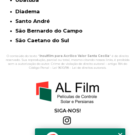
Ubatuba
Diadema
Santo André
São Bernardo do Campo
São Caetano do Sul
O conteúdo do texto "
Insulfilm para Acrílico Valor Santa Cecília
" é de direito
reservado. Sua reprodução, parcial ou total, mesmo citando nossos links, é proibida
sem a autorização do autor. Crime de violação de direito autoral – artigo 184 do
Código Penal –
Lei 9610/98 - Lei de direitos autorais
.
SIGA-NOS!
Al Film