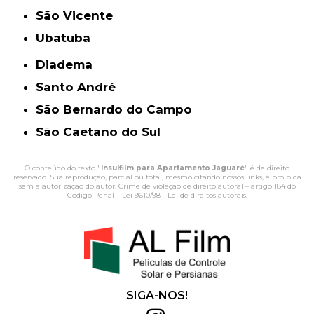
São Vicente
Ubatuba
Diadema
Santo André
São Bernardo do Campo
São Caetano do Sul
O conteúdo do texto "
Insulfilm para Apartamento Jaguaré
" é de direito
reservado. Sua reprodução, parcial ou total, mesmo citando nossos links, é proibida
sem a autorização do autor. Crime de violação de direito autoral – artigo 184 do
Código Penal –
Lei 9610/98 - Lei de direitos autorais
.
SIGA-NOS!