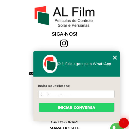
SIGA-NOS!
Al Film
(11) 2564-4684
Olá! Fale agora pelo WhatsApp
(11) 94168-2041
contato.vendas@alfilm.com.br
MENU
Insira seu telefone
HOME
QUEM SOMOS
SERVIÇOS
INICIAR CONVERSA
BLOG
CONTATO
CATEGORIAS
1
MAPA DO SITE