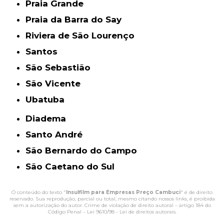
Praia Grande
Praia da Barra do Say
Riviera de São Lourenço
Santos
São Sebastião
São Vicente
Ubatuba
Diadema
Santo André
São Bernardo do Campo
São Caetano do Sul
O conteúdo do texto "
Insulfilm para Empresas Preço Cambuci
" é de direito
reservado. Sua reprodução, parcial ou total, mesmo citando nossos links, é proibida
sem a autorização do autor. Crime de violação de direito autoral – artigo 184 do
Código Penal –
Lei 9610/98 - Lei de direitos autorais
.