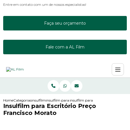
Entre em contato com um de nossos especialistas!
Faça seu orçamento
Fale com a AL Film
Home
Categorias
insulfilm
insulfilm para janela de apartamento
insulfilm para escritorio preco fran
Insulfilm para Escritório Preço
Francisco Morato