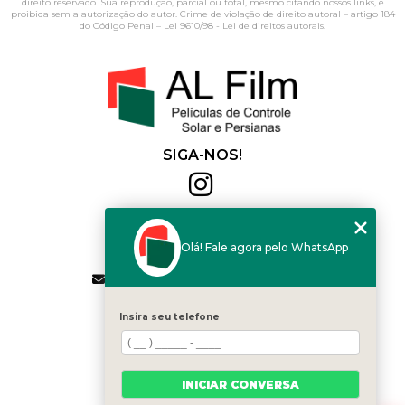
direito reservado. Sua reprodução, parcial ou total, mesmo citando nossos links, é
proibida sem a autorização do autor. Crime de violação de direito autoral – artigo 184
do Código Penal –
Lei 9610/98 - Lei de direitos autorais
.
SIGA-NOS!
Al Film
(11) 2564-4684
Olá! Fale agora pelo WhatsApp
(11) 94168-2041
contato.vendas@alfilm.com.br
MENU
Insira seu telefone
HOME
QUEM SOMOS
SERVIÇOS
INICIAR CONVERSA
BLOG