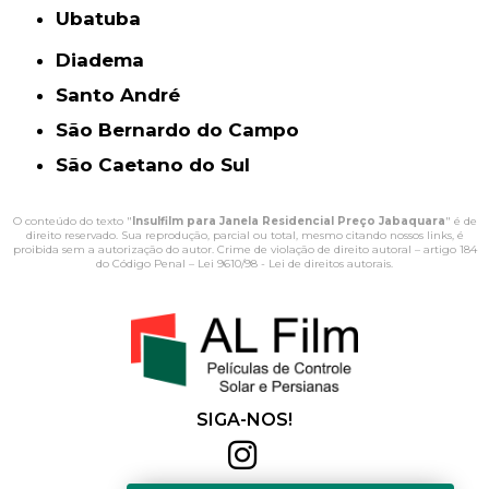
Ubatuba
Diadema
Santo André
São Bernardo do Campo
São Caetano do Sul
O conteúdo do texto "
Insulfilm para Janela Residencial Preço Jabaquara
" é de
direito reservado. Sua reprodução, parcial ou total, mesmo citando nossos links, é
proibida sem a autorização do autor. Crime de violação de direito autoral – artigo 184
do Código Penal –
Lei 9610/98 - Lei de direitos autorais
.
SIGA-NOS!