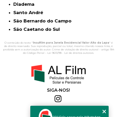
Diadema
Santo André
São Bernardo do Campo
São Caetano do Sul
O conteúdo do texto "
Insulfilm para Janela Residencial Valor Alto da Lapa
" é
de direito reservado. Sua reprodução, parcial ou total, mesmo citando nossos links, é
proibida sem a autorização do autor. Crime de violação de direito autoral – artigo 184
do Código Penal –
Lei 9610/98 - Lei de direitos autorais
.
SIGA-NOS!
Al Film
(11) 2564-4684