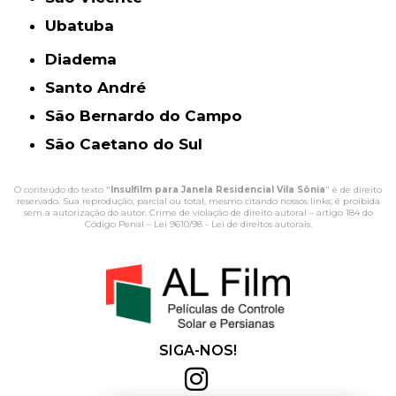
Ubatuba
Diadema
Santo André
São Bernardo do Campo
São Caetano do Sul
O conteúdo do texto "
Insulfilm para Janela Residencial Vila Sônia
" é de direito
reservado. Sua reprodução, parcial ou total, mesmo citando nossos links, é proibida
sem a autorização do autor. Crime de violação de direito autoral – artigo 184 do
Código Penal –
Lei 9610/98 - Lei de direitos autorais
.
SIGA-NOS!