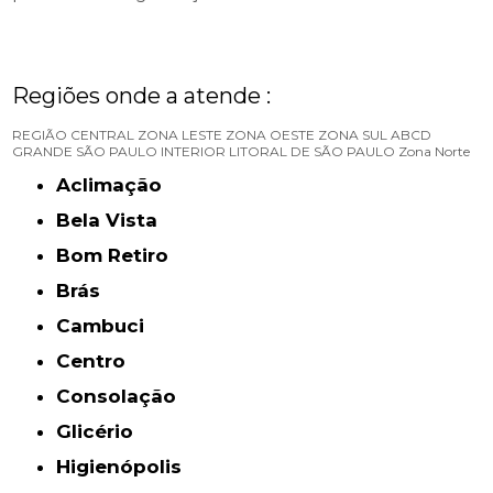
Regiões onde a atende :
REGIÃO CENTRAL
ZONA LESTE
ZONA OESTE
ZONA SUL
ABCD
GRANDE SÃO PAULO
INTERIOR
LITORAL DE SÃO PAULO
Zona Norte
Aclimação
Bela Vista
Bom Retiro
Brás
Cambuci
Centro
Consolação
Glicério
Higienópolis