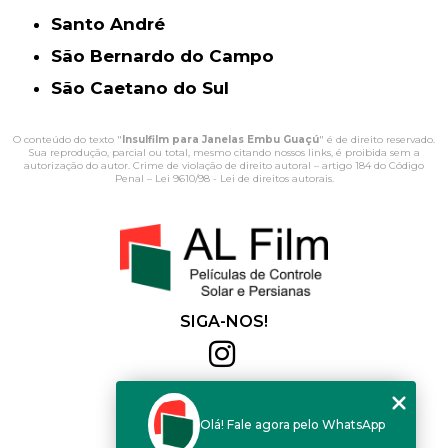
Santo André
São Bernardo do Campo
São Caetano do Sul
O conteúdo do texto "
Insulfilm para Janelas Embu Guaçú
" é de direito reservado.
Sua reprodução, parcial ou total, mesmo citando nossos links, é proibida sem a
autorização do autor. Crime de violação de direito autoral – artigo 184 do Código
Penal –
Lei 9610/98 - Lei de direitos autorais
.
SIGA-NOS!
Al Film
(11) 2564-4684
Olá! Fale agora pelo WhatsApp
(11) 94168-2041