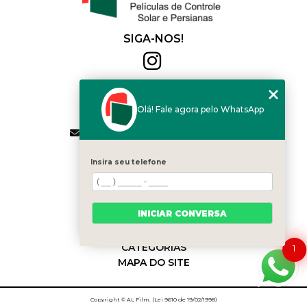
SIGA-NOS!
Al Film
(11) 2564-4684
Olá! Fale agora pelo WhatsApp
(11) 94168-2041
contato.vendas@alfilm.com.br
MENU
Insira seu telefone
HOME
QUEM SOMOS
SERVIÇOS
INICIAR CONVERSA
BLOG
CONTATO
CATEGORIAS
1
MAPA DO SITE
Copyright © AL Film. (Lei 9610 de 19/02/1998)