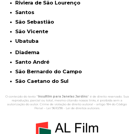
Riviera de São Lourenço
Santos
São Sebastião
São Vicente
Ubatuba
Diadema
Santo André
São Bernardo do Campo
São Caetano do Sul
O conteúdo do texto "
Insulfilm para Janelas Jardins
" é de direito reservado. Sua
reprodução, parcial ou total, mesmo citando nossos links, é proibida sem a
autorização do autor. Crime de violação de direito autoral – artigo 184 do Código
Penal –
Lei 9610/98 - Lei de direitos autorais
.