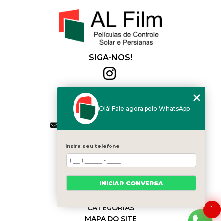
SIGA-NOS!
Al Film
(11) 2564-4684
Olá! Fale agora pelo WhatsApp
(11) 94168-2041
contato.vendas@alfilm.com.br
MENU
Insira seu telefone
HOME
QUEM SOMOS
SERVIÇOS
INICIAR CONVERSA
BLOG
CONTATO
CATEGORIAS
1
MAPA DO SITE