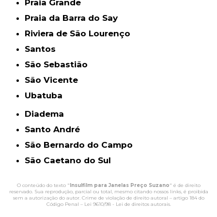
Praia Grande
Praia da Barra do Say
Riviera de São Lourenço
Santos
São Sebastião
São Vicente
Ubatuba
Diadema
Santo André
São Bernardo do Campo
São Caetano do Sul
O conteúdo do texto "
Insulfilm para Janelas Preço Suzano
" é de direito
reservado. Sua reprodução, parcial ou total, mesmo citando nossos links, é proibida
sem a autorização do autor. Crime de violação de direito autoral – artigo 184 do
Código Penal –
Lei 9610/98 - Lei de direitos autorais
.