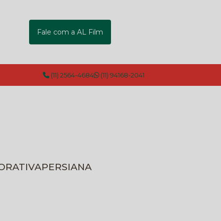
Fale com a AL Film
(11) 2564-4684
(11) 94168-2041
CORATIVA
PERSIANA