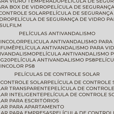
PARA VIDRO TEMPERADO
PELÍCULA DE SEGU
ARA BOX DE VIDRO
PELÍCULA DE SEGURANÇA
 CONTROLE SOLAR
PELÍCULA DE SEGURANÇA
IDRO
PELÍCULA DE SEGURANÇA DE VIDRO P
NSULFILM
PELÍCULAS ANTIVANDALISMO
 INCOLOR
PELICULA ANTIVANDALISMO PARA
 FUMÊ
PELÍCULA ANTIVANDALISMO PARA VI
TIVANDALISMO
PELÍCULA ANTIVANDALISMO P
 G20
PELÍCULA ANTIVANDALISMO PS8
PELÍC
 INCOLOR PS8
PELÍCULAS DE CONTROLE SOLAR
E CONTROLE SOLAR
PELÍCULA DE CONTROLE
OLAR TRANSPARENTE
PELÍCULA DE CONTROL
LAR INTELIGENTE
PELÍCULA DE CONTROLE S
LAR PARA ESCRITÓRIOS
OLAR PARA APARTAMENTO
LAR PARA EMPRESAS
PELÍCULA DE CONTROL